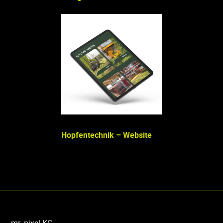
Waschpark Neum
Website
Hopfentechnik – Website
SIGnatura – Web
mr. pixel KG