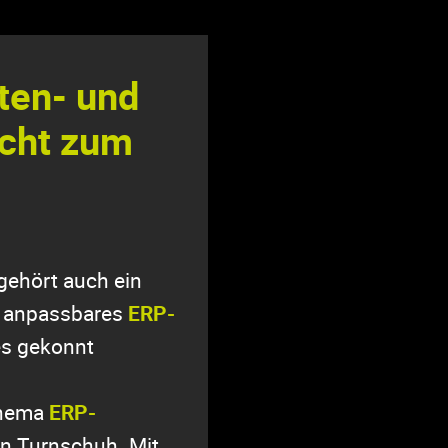
ten- und
icht zum
gehört auch ein
ll anpassbares
ERP-
des gekonnt
Thema
ERP-
ein Turnschuh. Mit