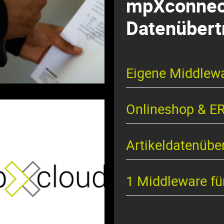
mpXconnect
Datenübert
Eigene Middlew
Onlineshop & E
Artikeldatenübe
1 Middleware fü