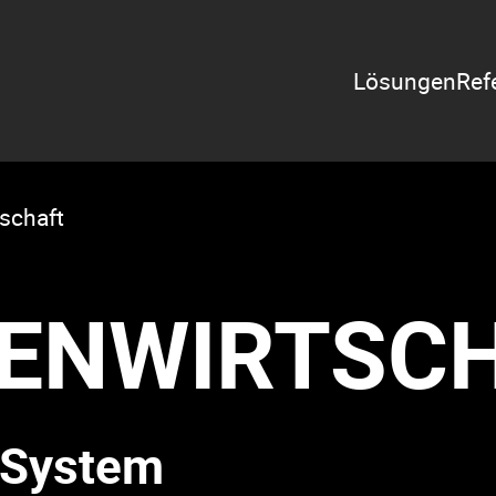
Zeige Menü-U
Lösungen
Ref
schaft
ENWIRTSC
 System