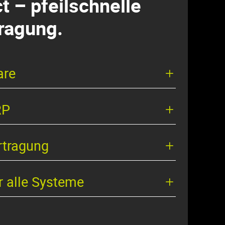
 – pfeilschnelle
ragung.
are
RP
rtragung
r alle Systeme