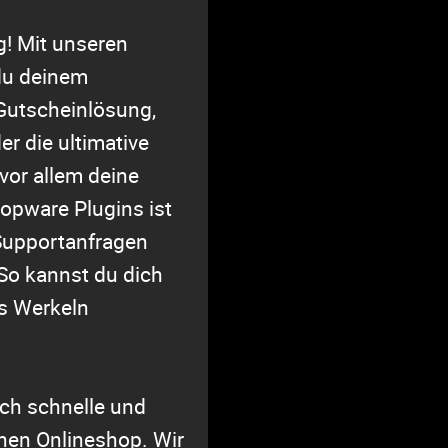
g! Mit unseren
du deinem
Gutscheinlösung,
r die ultimative
vor allem deine
opware Plugins ist
Supportanfragen
So kannst du dich
s Werkeln
ich schnelle und
nen Onlineshop. Wir