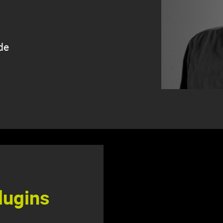
de
lugins