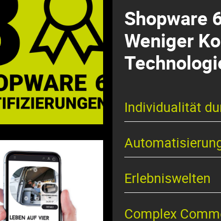
Shopware 6 
Weniger Ko
Technologi
Individualität d
Automatisierun
Erlebniswelten
Complex Comm