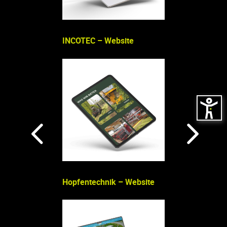
INCOTEC – Website
Seitz Rohrlaser 
Hopfentechnik – Website
Strahlentherapi
– Website