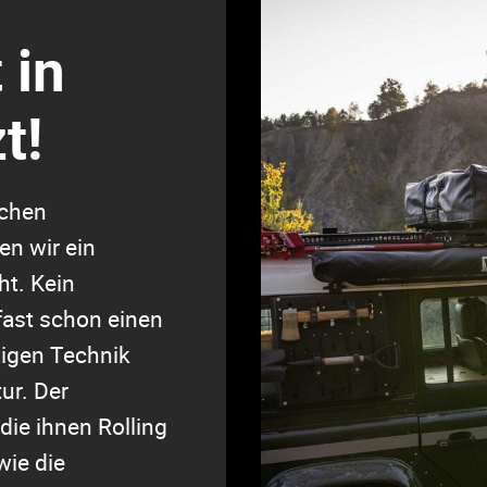
 in
t!
schen
n wir ein
t. Kein
fast schon einen
tigen Technik
tur. Der
die ihnen Rolling
wie die