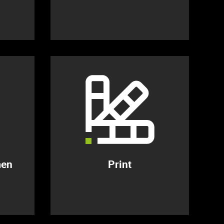
men
Print