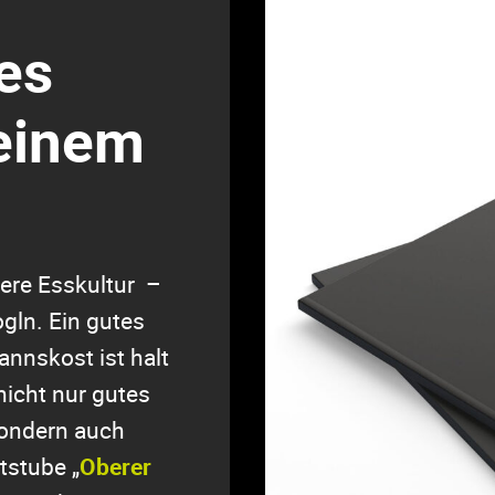
es
deinem
sere Esskultur –
ogln. Ein gutes
nnskost ist halt
nicht nur gutes
sondern auch
tstube „
Oberer