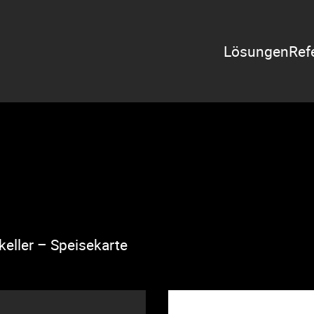
Zeige Menü-U
Lösungen
Ref
eller – Speisekarte