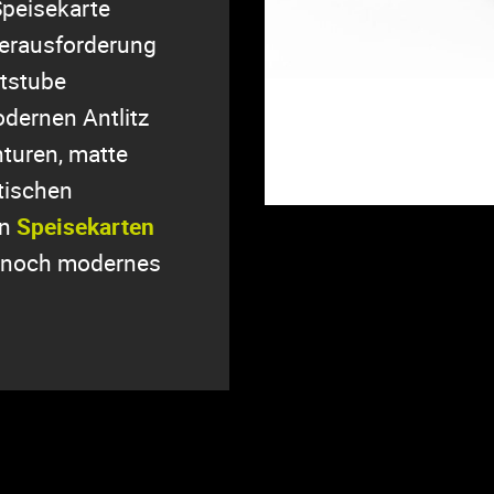
Speisekarte
Herausforderung
ststube
dernen Antlitz
turen, matte
tischen
en
Speisekarten
ennoch modernes